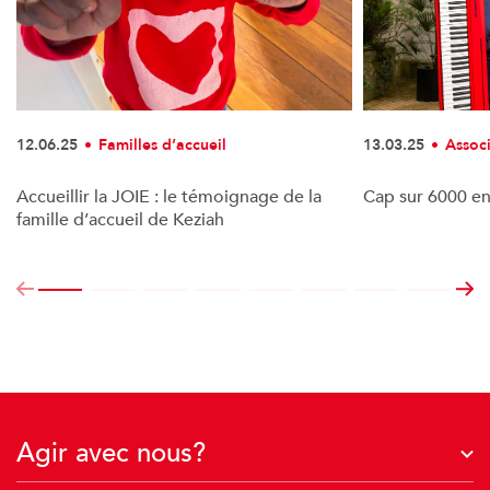
12.06.25
Familles d’accueil
13.03.25
Assoc
Accueillir la JOIE : le témoignage de la
Cap sur 6000 en
famille d’accueil de Keziah
Agir avec nous?
J'agis avec mon entreprise