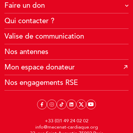
Faire un don
Je deviens famille d’accueil
À quoi servent vos dons ?
Qui contacter ?
Je crée une collecte
Je fais un don financier
J’agis avec mon école
Valise de communication
Je transmets mon patrimoine
Je donne mes Miles Air France
Nos antennes
Mon espace donateur
Nos engagements RSE
+33 (0)1 49 24 02 02
info@mecenat-cardiaque.org