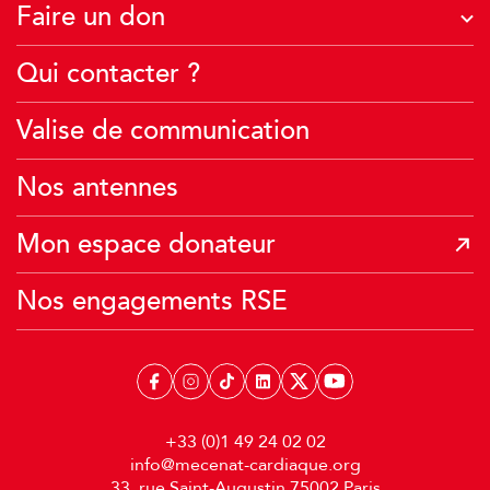
Faire un don
Je deviens famille d’accueil
À quoi servent vos dons ?
Qui contacter ?
Je crée une collecte
Je fais un don financier
J’agis avec mon école
Valise de communication
Je transmets mon patrimoine
Je donne mes Miles Air France
Nos antennes
Mon espace donateur
Nos engagements RSE
+33 (0)1 49 24 02 02
info@mecenat-cardiaque.org
33, rue Saint-Augustin 75002 Paris