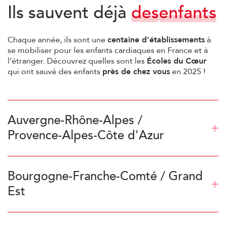
Ils
sauvent
déjà
des
enfants
Chaque année, ils sont une
centaine d’établissements
à
se mobiliser pour les enfants cardiaques en France et à
l’étranger. Découvrez quelles sont les
Écoles du Cœur
qui ont sauvé des enfants
près de chez vous
en 2025 !
Auvergne-Rhône-Alpes /
Provence-Alpes-Côte d'Azur
• Auvergne-Rhône-Alpes : École Saint Nicolas (Saint-Just-
Saint-Rambert, 42), École privée Jeanne d’Arc (Collonges-
au-Mont-d’Or, 69), École primaire Marcel Dubuis (Luzy,
Bourgogne-Franche-Comté / Grand
58)
Est
• Provence-Alpes-Côte d’Azur : École Saint Mauront –
• Bourgogne-Franche-Comté : École primaire Marcel
Marseille (13), Lycée Paul Melizan Agesim – Marseille (13),
Dubuis – Luzy (58), Collège Ferdinand Sarrien – Bourbon-
Ugsel 13 – Marseille (13), Lycée Saint Joseph – Gap (05),
Lancy (71), Collège Jules Ferry – Delle (90)