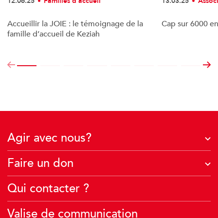
12.06.25
Familles d’accueil
13.03.25
Assoc
Accueillir la JOIE : le témoignage de la
Cap sur 6000 en
famille d’accueil de Keziah
Agir avec nous?
J'agis avec mon entreprise
Faire un don
Je deviens famille d’accueil
À quoi servent vos dons ?
Qui contacter ?
Je crée une collecte
Je fais un don financier
J’agis avec mon école
Valise de communication
Je transmets mon patrimoine