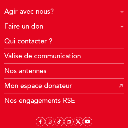
Agir avec nous?
J'agis avec mon entreprise
Faire un don
Je deviens famille d’accueil
À quoi servent vos dons ?
Qui contacter ?
Je crée une collecte
Je fais un don financier
J’agis avec mon école
Valise de communication
Je transmets mon patrimoine
Je donne mes Miles Air France
Nos antennes
Mon espace donateur
Nos engagements RSE