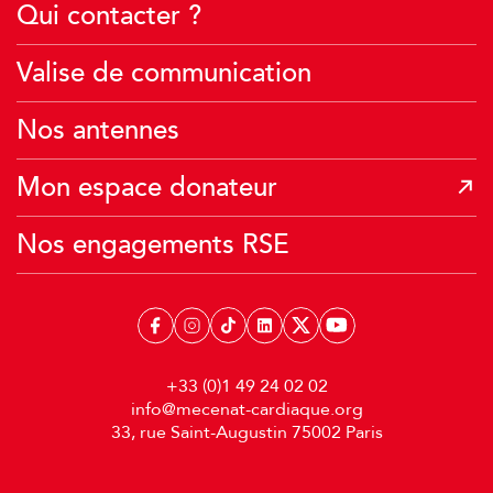
Qui contacter ?
Je crée une collecte
Je fais un don financier
J’agis avec mon école
Valise de communication
Je transmets mon patrimoine
Je donne mes Miles Air France
Nos antennes
Mon espace donateur
Nos engagements RSE
+33 (0)1 49 24 02 02
info@mecenat-cardiaque.org
33, rue Saint-Augustin 75002 Paris