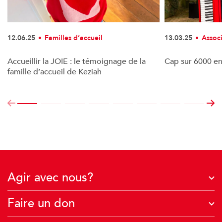
12.06.25
Familles d’accueil
13.03.25
Assoc
Accueillir la JOIE : le témoignage de la
Cap sur 6000 en
famille d’accueil de Keziah
Agir avec nous?
J'agis avec mon entreprise
Faire un don
Je deviens famille d’accueil
À quoi servent vos dons ?