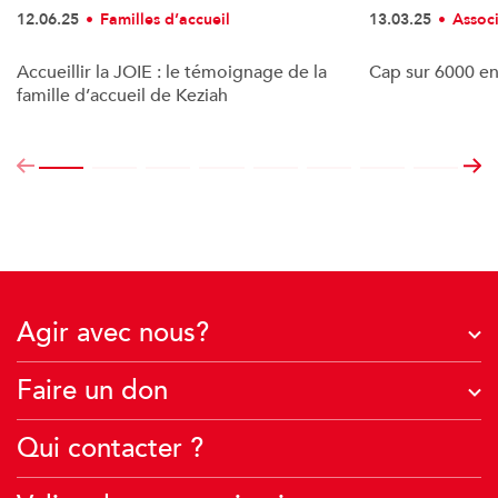
12.06.25
Familles d’accueil
13.03.25
Assoc
Accueillir la JOIE : le témoignage de la
Cap sur 6000 en
famille d’accueil de Keziah
Agir avec nous?
J'agis avec mon entreprise
Faire un don
Je deviens famille d’accueil
À quoi servent vos dons ?
Qui contacter ?
Je crée une collecte
Je fais un don financier
J’agis avec mon école