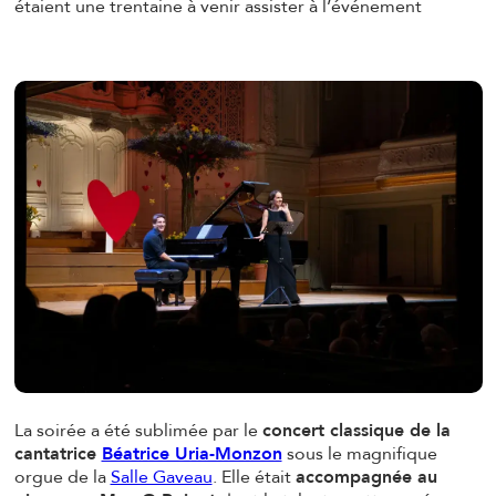
étaient une trentaine à venir assister à l’événement
La soirée a été sublimée par le
concert classique de la
cantatrice
Béatrice Uria-Monzon
sous le magnifique
orgue de la
Salle Gaveau
. Elle était
accompagnée au