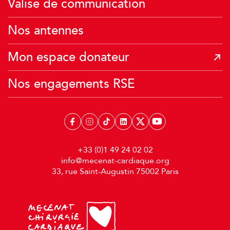
Valise de communication
Je transmets mon patrimoine
Je donne mes Miles Air France
Nos antennes
Mon espace donateur
Nos engagements RSE
+33 (0)1 49 24 02 02
info@mecenat-cardiaque.org
33, rue Saint-Augustin 75002 Paris