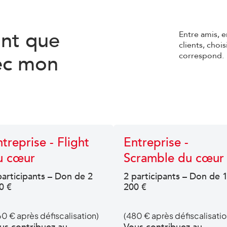
ant que
Entre amis, e
clients, choi
ec mon
correspond.
treprise - Flight
Entreprise -
u cœur
Scramble du cœur
participants – Don de 2
2 participants – Don de 
0 €
200 €
60 € après défiscalisation)
(480 € après défiscalisatio