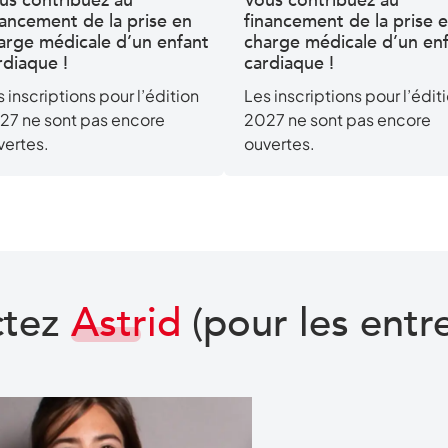
us contribuez au
Vous contribuez au
nancement de la prise en
financement de la prise 
arge médicale d’un enfant
charge médicale d’un en
rdiaque !
cardiaque !
 inscriptions pour l’édition
Les inscriptions pour l’édit
27 ne sont pas encore
2027 ne sont pas encore
vertes.
ouvertes.
ctez
Astrid
(pour les entr