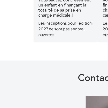
Vous sauvez concrètement
Vo
un enfant en finançant la
fi
totalité de sa prise en
ch
charge médicale !
ca
Les inscriptions pour l’édition
Les
2027 ne sont pas encore
20
ouvertes.
ou
Conta