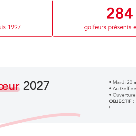
284
uis 1997
golfeurs présents 
Cœur
2027
• Mardi 20 a
• Au Golf d
• Ouverture
OBJECTIF 
!