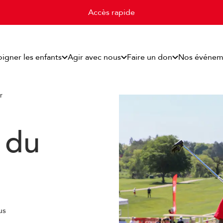
Accès rapide
oigner les enfants
Agir avec nous
Faire un don
Nos événem
r
du
us