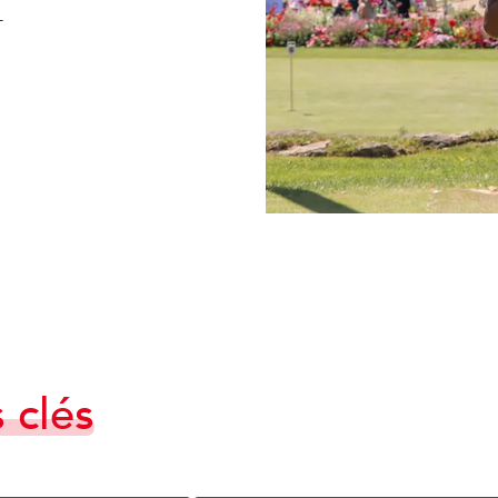
-
s clés