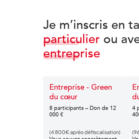
Je m’inscris en t
particulier
ou av
entreprise
Entreprise - Green
En
du cœur
d
8 participants – Don de 12
4 
000 €
40
(4 800€ après défiscalisation)
(9