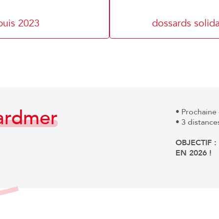
puis 2023
dossards solid
rardmer
• Prochaine 
• 3 distanc
OBJECTIF 
EN 2026 !