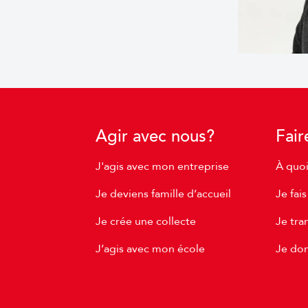
Agir avec nous?
Fair
J'agis avec mon entreprise
À quoi
Je deviens famille d’accueil
Je fai
Je crée une collecte
Je tr
J’agis avec mon école
Je don