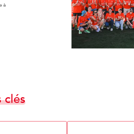
e à
s clés