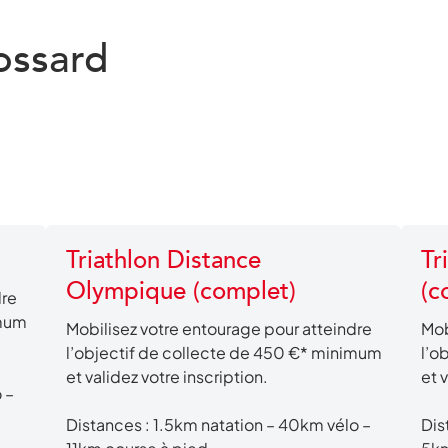
ossard
Triathlon Distance
Tr
Olympique (complet)
(c
dre
imum
Mobilisez votre entourage pour atteindre
Mob
l’objectif de collecte de 450 €* minimum
l’o
et validez votre inscription.
et 
 –
Distances : 1.5km natation – 40km vélo –
Dis