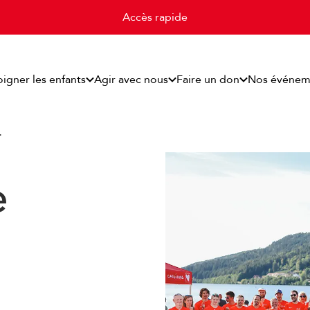
Accès rapide
oigner les enfants
Agir avec nous
Faire un don
Nos événem
…
e