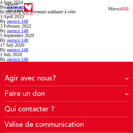
4 June 2024
Cookies management panel
By
cbergonnier
Menu
Ils ont écrit leur aventure solidaire à vélo
3 April 2023
By
agence.148
3 February 2022
By
agence.148
5 September 2020
By
agence.148
17 July 2020
By
agence.148
1 July 2020
By
agence.148
Agir avec nous?
J'agis avec mon entreprise
Faire un don
Je deviens famille d’accueil
À quoi servent vos dons ?
Qui contacter ?
Je crée une collecte
Je fais un don financier
J’agis avec mon école
Valise de communication
Je transmets mon patrimoine