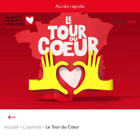
Cookies management panel
Accès rapide
Menu
Accueil
L'agenda
Le Tour du Cœur