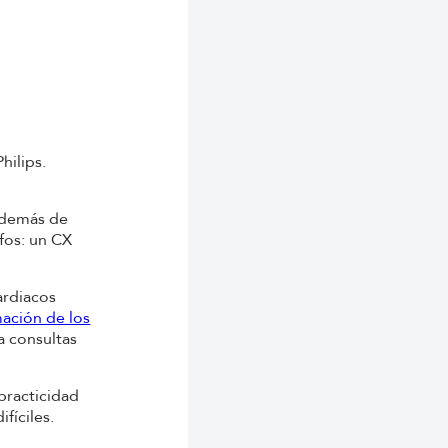
hilips.
Además de
fos: un CX
ardiacos
mación de los
ra consultas
 practicidad
fíciles.