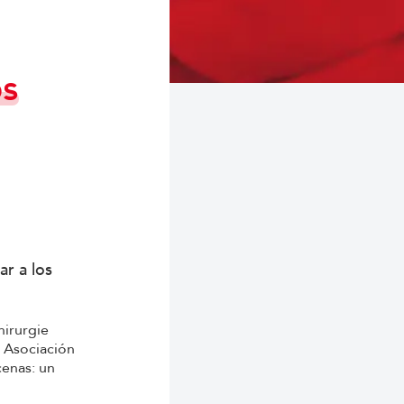
ps
ar a los
hirurgie
a Asociación
cenas: un