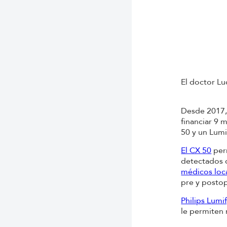
El doctor Luc
Desde 2017
financiar 9 
50 y un Lumi
El CX 50
perm
detectados d
médicos loc
pre y postop
Philips Lumi
le permiten 