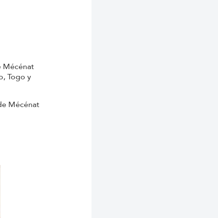
de Mécénat
o, Togo y
e Mécénat