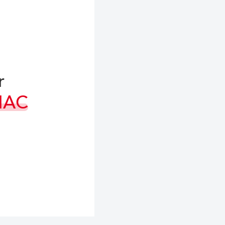
r
IAC