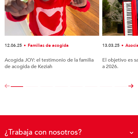
12.06.25
Familias de acogida
13.03.25
Asoci
Acogida JOY: el testimonio de la familia
El objetivo es s
de acogida de Keziah
a 2026.
¿Trabaja con nosotros?