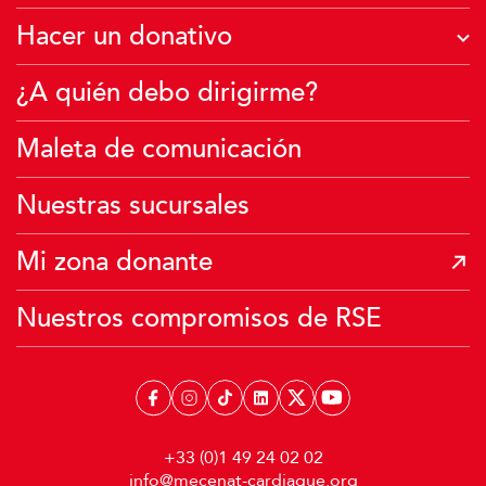
Tomo medidas con mi empresa
Hacer un donativo
Quiero ser familia de acogida
¿A qué se destinan sus donaciones?
¿A quién debo dirigirme?
Creo un fondo
Deseo hacer una donación económica
Actúo en mi escuela
Maleta de comunicación
Transmisión de mi patrimonio
Dono mis Millas Air France
Nuestras sucursales
Mi zona donante
Nuestros compromisos de RSE
+33 (0)1 49 24 02 02
info@mecenat-cardiaque.org